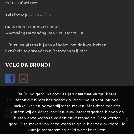
1261 ES Blaricum
Telefono: (035) 88 75 666
OPENINGSTIJDEN PIZZERIA:
Woensdag tm zondag van 17:00 tot 20:00
U kunt uw pizza’s bij ons afhalen, om de kwaliteit en
versheid te garanderen, bezorgen wij niet.
VOLG DA BRUNO !
Da Bruno gebruikt cookies (en daarmee vergelijkbare
DA BRUNO NIEUWSBRIEF
technieken) om het bezoek bij dabruno.nl voor jou nog
makkelijker en persoonlijker te maken. Met deze cookies
Blijf op de hoogte over onze menukaarten, acties en
kunnen wij en derde partijen jouw internetgedrag binnen en
activiteiten.
MELD U HIER AAN
buiten onze website volgen en verzamelen. Door verder
gebruik te maken van deze website ga je hiermee akkoord. Je
kunt je toestemming altijd weer intrekken.