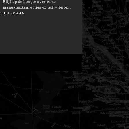
Blijf op de hoogte over onze
menukaarten, acties en activiteiten.
 U HIER AAN