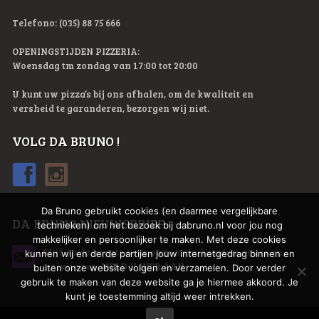
Telefono: (035) 88 75 666
OPENINGSTIJDEN PIZZERIA:
Woensdag tm zondag van 17:00 tot 20:00
U kunt uw pizza’s bij ons afhalen, om de kwaliteit en
versheid te garanderen, bezorgen wij niet.
VOLG DA BRUNO !
Da Bruno gebruikt cookies (en daarmee vergelijkbare
DA BRUNO NIEUWSBRIEF
technieken) om het bezoek bij dabruno.nl voor jou nog
makkelijker en persoonlijker te maken. Met deze cookies
Blijf op de hoogte over onze menukaarten, acties en
kunnen wij en derde partijen jouw internetgedrag binnen en
activiteiten.
MELD U HIER AAN
buiten onze website volgen en verzamelen. Door verder
gebruik te maken van deze website ga je hiermee akkoord. Je
kunt je toestemming altijd weer intrekken.