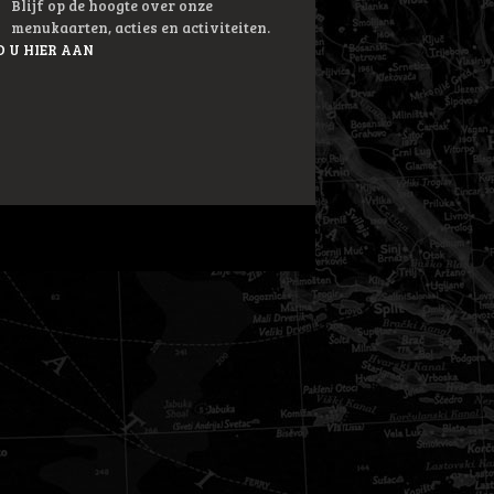
Blijf op de hoogte over onze
menukaarten, acties en activiteiten.
 U HIER AAN