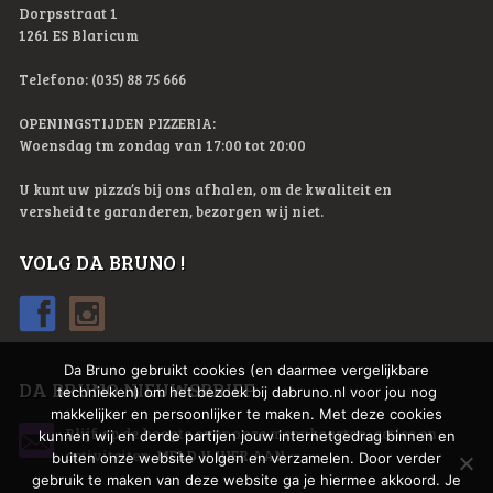
Dorpsstraat 1
1261 ES Blaricum
Telefono: (035) 88 75 666
OPENINGSTIJDEN PIZZERIA:
Woensdag tm zondag van 17:00 tot 20:00
U kunt uw pizza’s bij ons afhalen, om de kwaliteit en
versheid te garanderen, bezorgen wij niet.
VOLG DA BRUNO !
Da Bruno gebruikt cookies (en daarmee vergelijkbare
DA BRUNO NIEUWSBRIEF
technieken) om het bezoek bij dabruno.nl voor jou nog
makkelijker en persoonlijker te maken. Met deze cookies
Blijf op de hoogte over onze menukaarten, acties en
kunnen wij en derde partijen jouw internetgedrag binnen en
activiteiten.
MELD U HIER AAN
buiten onze website volgen en verzamelen. Door verder
gebruik te maken van deze website ga je hiermee akkoord. Je