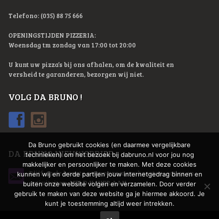
Telefono: (035) 88 75 666
OPENINGSTIJDEN PIZZERIA:
Woensdag tm zondag van 17:00 tot 20:00
U kunt uw pizza’s bij ons afhalen, om de kwaliteit en
versheid te garanderen, bezorgen wij niet.
VOLG DA BRUNO !
Da Bruno gebruikt cookies (en daarmee vergelijkbare
DA BRUNO NIEUWSBRIEF
technieken) om het bezoek bij dabruno.nl voor jou nog
makkelijker en persoonlijker te maken. Met deze cookies
Blijf op de hoogte over onze menukaarten, acties en
kunnen wij en derde partijen jouw internetgedrag binnen en
activiteiten.
MELD U HIER AAN
buiten onze website volgen en verzamelen. Door verder
gebruik te maken van deze website ga je hiermee akkoord. Je
kunt je toestemming altijd weer intrekken.