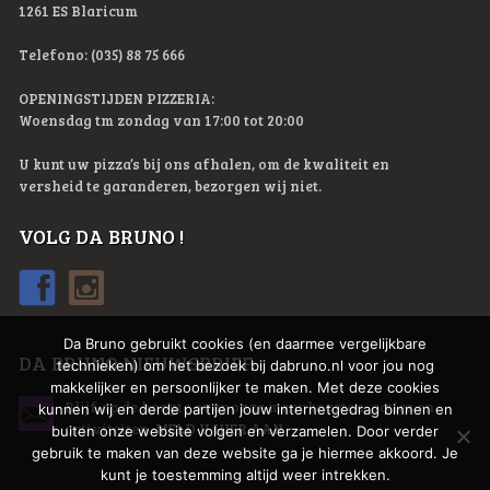
1261 ES Blaricum
Telefono: (035) 88 75 666
OPENINGSTIJDEN PIZZERIA:
Woensdag tm zondag van 17:00 tot 20:00
U kunt uw pizza’s bij ons afhalen, om de kwaliteit en
versheid te garanderen, bezorgen wij niet.
VOLG DA BRUNO !
Da Bruno gebruikt cookies (en daarmee vergelijkbare
DA BRUNO NIEUWSBRIEF
technieken) om het bezoek bij dabruno.nl voor jou nog
makkelijker en persoonlijker te maken. Met deze cookies
Blijf op de hoogte over onze menukaarten, acties en
kunnen wij en derde partijen jouw internetgedrag binnen en
activiteiten.
MELD U HIER AAN
buiten onze website volgen en verzamelen. Door verder
gebruik te maken van deze website ga je hiermee akkoord. Je
kunt je toestemming altijd weer intrekken.