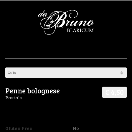
Penne bolognese
€ 4,50
Pasta's
Gluten Free
No