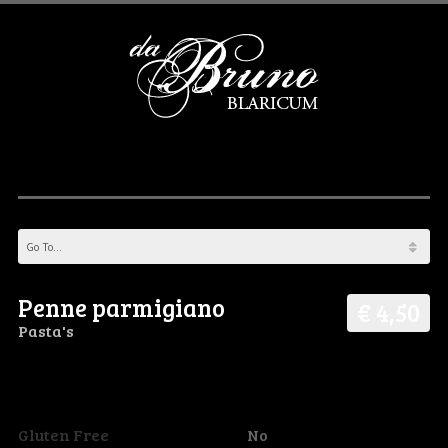
Penne parmigiano
€ 4,50
Pasta's
Gluten Free
No