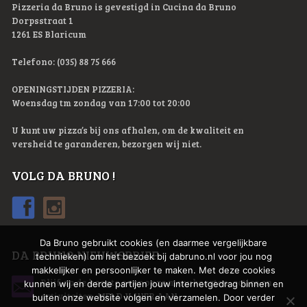
Pizzeria da Bruno is gevestigd in Cucina da Bruno
Dorpsstraat 1
1261 ES Blaricum
Telefono: (035) 88 75 666
OPENINGSTIJDEN PIZZERIA:
Woensdag tm zondag van 17:00 tot 20:00
U kunt uw pizza’s bij ons afhalen, om de kwaliteit en
versheid te garanderen, bezorgen wij niet.
VOLG DA BRUNO !
Da Bruno gebruikt cookies (en daarmee vergelijkbare
DA BRUNO NIEUWSBRIEF
technieken) om het bezoek bij dabruno.nl voor jou nog
makkelijker en persoonlijker te maken. Met deze cookies
Blijf op de hoogte over onze menukaarten, acties en
kunnen wij en derde partijen jouw internetgedrag binnen en
activiteiten.
MELD U HIER AAN
buiten onze website volgen en verzamelen. Door verder