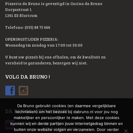
Pizzeria da Bruno is gevestigd in Cucina da Bruno
Dorpsstraat 1
1261 ES Blaricum
Telefono: (035) 88 75 666
OPENINGSTIJDEN PIZZERIA:
Woensdag tm zondag van 17:00 tot 20:00
U kunt uw pizza’s bij ons afhalen, om de kwaliteit en
versheid te garanderen, bezorgen wij niet.
VOLG DA BRUNO !
Da Bruno gebruikt cookies (en daarmee vergelijkbare
DA BRUNO NIEUWSBRIEF
technieken) om het bezoek bij dabruno.nl voor jou nog
makkelijker en persoonlijker te maken. Met deze cookies
Blijf op de hoogte over onze menukaarten, acties en
kunnen wij en derde partijen jouw internetgedrag binnen en
activiteiten.
MELD U HIER AAN
buiten onze website volgen en verzamelen. Door verder