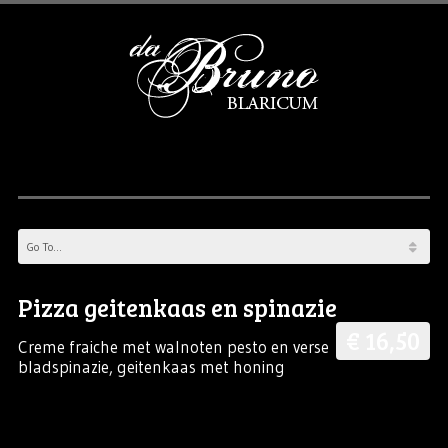
Pizza geitenkaas en spinazie
€ 16,50
Creme fraiche met walnoten pesto en verse
bladspinazie, geitenkaas met honing